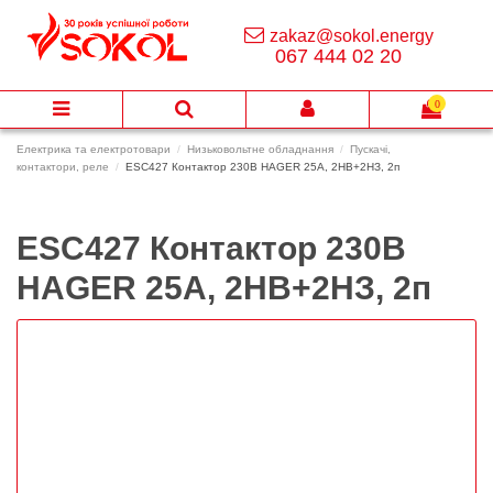
zakaz@sokol.energy
067 444 02 20
0
Електрика та електротовари
Низьковольтне обладнання
Пускачі,
контактори, реле
ESC427 Контактор 230В HAGER 25А, 2НВ+2НЗ, 2п
ESC427 Контактор 230В
HAGER 25А, 2НВ+2НЗ, 2п