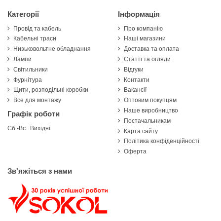
Категорії
Інформація
Провід та кабель
Про компанію
Кабельні траси
Наші магазини
Низьковольтне обладнання
Доставка та оплата
Лампи
Статті та огляди
Світильники
Відгуки
Фурнітура
Контакти
Щити, розподільні коробки
Вакансії
Все для монтажу
Оптовим покупцям
Наше виробництво
Графік роботи
Постачальникам
Сб.-Вс.: Вихідні
Карта сайту
Політика конфіденційності
Оферта
Зв'яжіться з нами