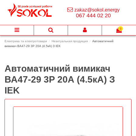
zakaz@sokol.energy
067 444 02 20
0
Електрика та електротовари
Неактуальная продукция
Автоматичний
вимикач ВА47-29 3Р 20А (4.5кА) З IEK
Автоматичний вимикач
ВА47-29 3Р 20А (4.5кА) З
IEK