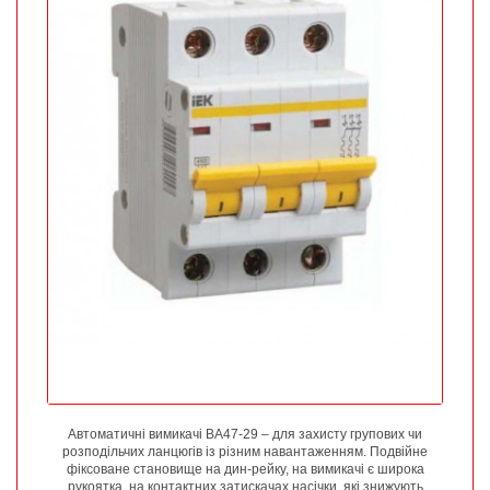
Автоматичні вимикачі ВА47-29 – для захисту групових чи
розподільчих ланцюгів із різним навантаженням. Подвійне
фіксоване становище на дин-рейку, на вимикачі є широка
рукоятка, на контактних затискачах насічки, які знижують