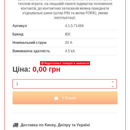
теплові втрати, на лицьовій панелі індикатор положення
контактів, до контактних затискачів можна приєднати
з'єднувальні шини (штир PIN та вилка FORK), умови
експлуатації.
Артикул
4.1.5.71466
Бренд
IEK
Номінальний струм
20 А
Вимикаюча здатність
4.5 kA
Недостатньо товарів в наявності
Ціна:
0,00 грн
У Кошик
Доставка по Києву, Дніпру та Україні