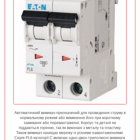
Автоматичний вимикач призначений для проведення струму в
нормальному режимі або вимкнення його при короткому
замиканні або перевантаженні. Корпус та деталі не
піддаються горінню, так як виконані з металу та пластику.
Також вимикач захищає мережу із різними навантаженнями.
Серія PL6 категорії С включає одно-двох-триполюсні вимикачі.