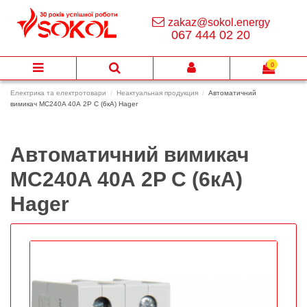
zakaz@sokol.energy
067 444 02 20
0
Електрика та електротовари
Неактуальная продукция
Автоматичний
вимикач MC240A 40А 2P С (6кА) Hager
Автоматичний вимикач
MC240A 40А 2P С (6кА)
Hager