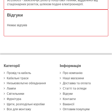
90108003 - забезпечує роботу побутової техніки, віддаленої від
стаціонарних розеток, шляхом подачі електроенергії.
Відгуки
Немає відгуків
Категорії
Інформація
Провід та кабель
Про компанію
Кабельні траси
Наші магазини
Низьковольтне обладнання
Доставка та оплата
Лампи
Статті та огляди
Світильники
Відгуки
Фурнітура
Контакти
Щити, розподільні коробки
Вакансії
Все для монтажу
Оптовим покупцям