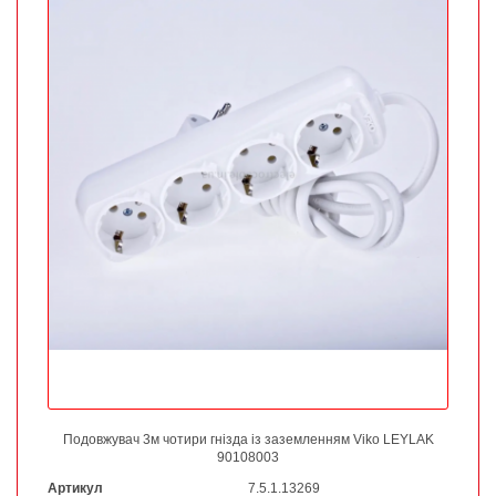
Подовжувач 3м чотири гнізда із заземленням Viko LEYLAK
90108003
Артикул
7.5.1.13269