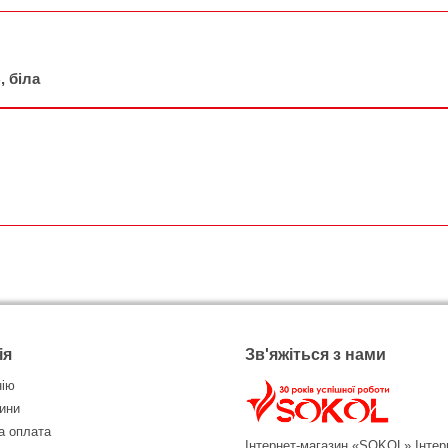
, біла
ія
Зв'яжіться з нами
нію
ини
а оплата
Інтернет-магазин «SOKOL»
Інтер