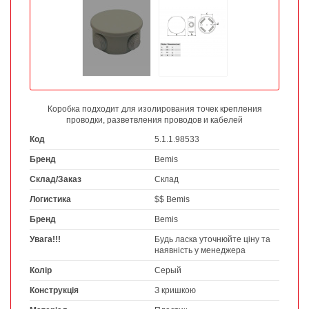
Коробка подходит для изолирования точек крепления
проводки, разветвления проводов и кабелей
Код
5.1.1.98533
Бренд
Bemis
Склад/Заказ
Склад
Логистика
$$ Bemis
Бренд
Bemis
Увага!!!
Будь ласка уточнюйте ціну та
наявність у менеджера
Колір
Серый
Конструкція
З кришкою