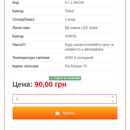
Код
9.1.1.96208
Бренд
Sokol
Склад/Заказ
Склад
Логистика
$$ лампа LED Sokol
Бренд
SOKOL
Увага!!!
Будь ласка уточнюйте ціну та
наявність у менеджера
Температура світіння
6500 K холодний
Індекс кольору
Ra більше 70
ТОВАР В НАЛИЧИИ
Цена:
90,00 грн
Купить