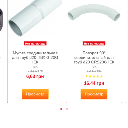
Нет на складе
Нет на складе
Муфта соединительная
Поворот 90°
0
для труб d20 ПВХ GI20G
соединительный для
ІЕК
труб d20 CRS20G ІЕК
IEK
IEK
2.2.113576
2.2.113581
6,63 грн
16,44 грн
Просмотр
Просмотр