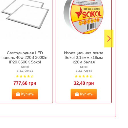
Светодиодная LED
Изоляционная лента
Глу
панель 40w 220В 3000lm
Sokol 0.15мм х18мм
(н
IP20 6500К Sokol
х20м белая
Sokol
Sokol
8.3.1.95431
3.2.1.72654
777,66 грн
32,40 грн
Купить
Купить