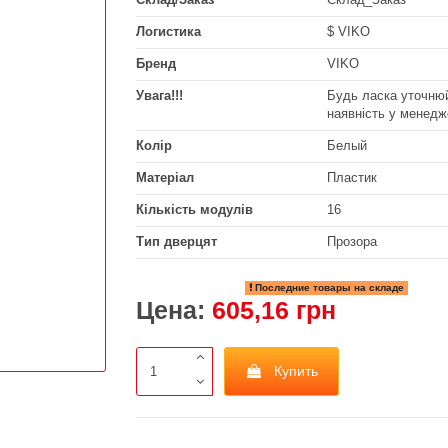
Логистика
$ VIKO
Бренд
VIKO
Увага!!!
Будь ласка уточнюй
наявність у менедж
Колір
Белый
Матеріал
Пластик
Кількість модулів
16
Тип дверцят
Прозора
Последние товары на складе
Цена:
605,16 грн
Купить