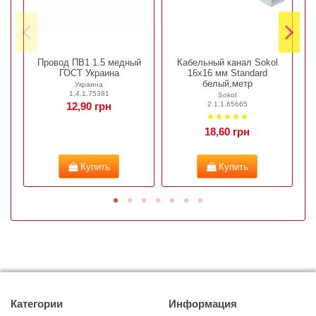
Провод ПВ1 1.5 медный
Кабельный канал Sokol
ГОСТ Украина
16х16 мм Standard
с
белый,метр
Украина
1.4.1.75381
Sokol
2.1.1.65665
12,90 грн
18,60 грн
Купить
Купить
Категории
Информация