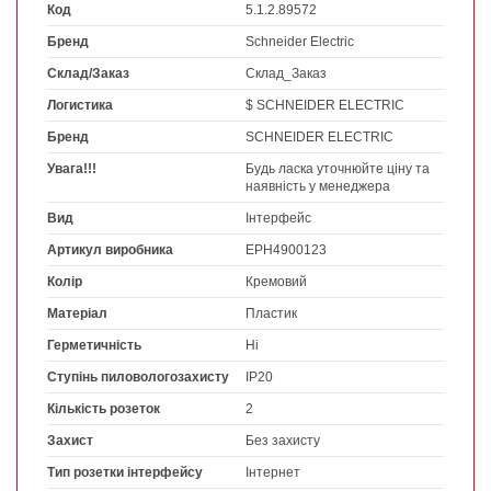
Код
5.1.2.89572
Бренд
Schneider Electric
Склад/Заказ
Склад_Заказ
Логистика
$ SCHNEIDER ELECTRIC
Бренд
SCHNEIDER ELECTRIC
Увага!!!
Будь ласка уточнюйте ціну та
наявність у менеджера
Вид
Інтерфейс
Артикул виробника
EPH4900123
Колір
Кремовий
Матеріал
Пластик
Герметичність
Ні
Ступінь пиловологозахисту
IP20
Кількість розеток
2
Захист
Без захисту
Тип розетки інтерфейсу
Інтернет