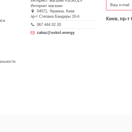
Интернет- магазин «SOKOL»
Интернет магазин
04071,
Украина,
Киев
пр-т Степана Бандеры 10-б
Киев, пр-т
иса
067 444 02 20
zakaz@sokol.energy
альности