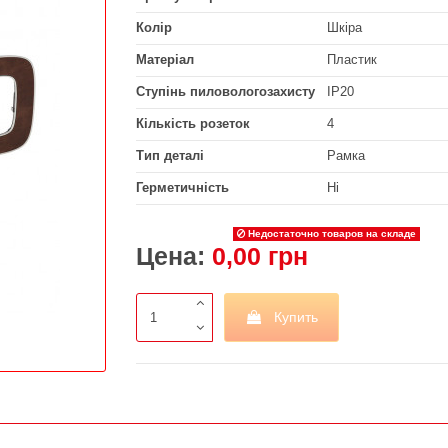
Колір
Шкіра
Матеріал
Пластик
Ступінь пиловологозахисту
IP20
Кількість розеток
4
Тип деталі
Рамка
Герметичність
Ні
Недостаточно товаров на складе
Цена:
0,00 грн
Купить