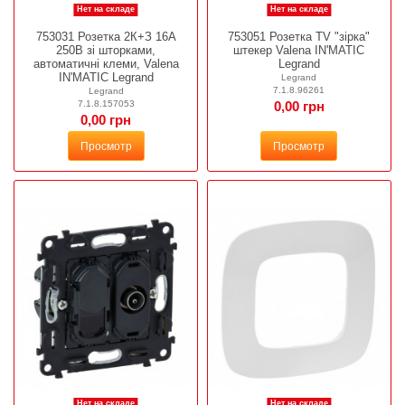
Нет на складе
Нет на складе
753031 Розетка 2К+З 16А
753051 Розетка ТV "зірка"
250В зі шторками,
штекер Valena IN'MATIC
автоматичні клеми, Valena
Legrand
IN'MATIC Legrand
Legrand
7.1.8.96261
Legrand
7.1.8.157053
0,00 грн
0,00 грн
Просмотр
Просмотр
Нет на складе
Нет на складе