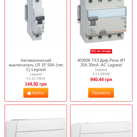
Нет на складе
Автоматический
403008 TX3 Диф.Реле 4П
выключатель LR 1Р 50А (тип
25A 30mA -AC Legrand
С) Legrand
Legrand
4.3.1.85038
Legrand
4.1.11.73619
940,44 грн
144,92 грн
Купить
Просмотр