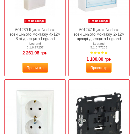
Нет на складе
Нет на складе
601239 Щиток Nedbox
601247 Щиток Nedbox
зовнішнього монтажу 4х12м
зовнішнього монтажу 2х12м
білі дверцята Legrand
прзорі дверцята Legrand
Legrand
Legrand
5.1.6.77257
5.1.6.77259
2 261,98 грн
1 100,00 грн
Просмотр
Просмотр