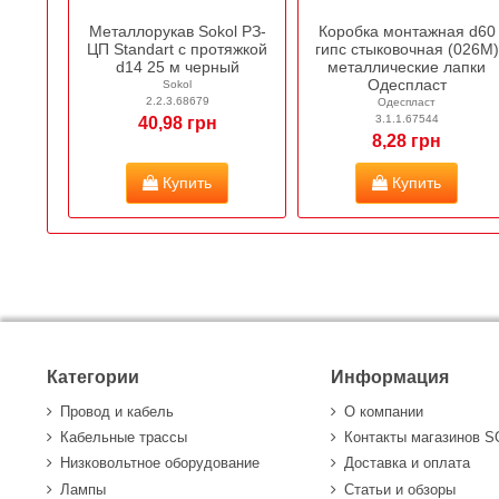
Металлорукав Sokol РЗ-
Коробка монтажная d60
ЦП Standart c протяжкой
гипс стыковочная (026М)
d14 25 м черный
металлические лапки
Одеспласт
Sokol
2.2.3.68679
Одеспласт
3.1.1.67544
40,98 грн
8,28 грн
Купить
Купить
Категории
Информация
Провод и кабель
О компании
Кабельные трассы
Контакты магазинов 
Низковольтное оборудование
Доставка и оплата
Лампы
Статьи и обзоры