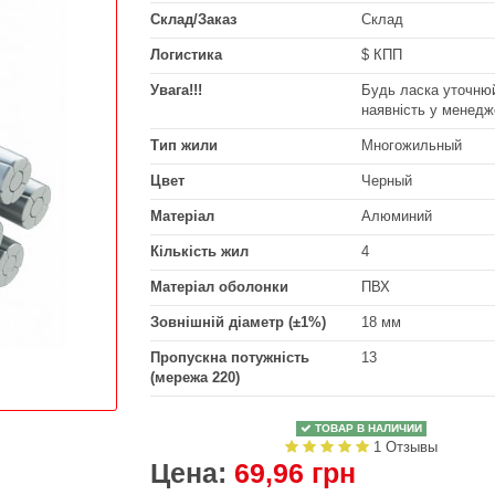
Склад/Заказ
Склад
Логистика
$ КПП
Увага!!!
Будь ласка уточнюй
наявність у менедж
Тип жили
Многожильный
Цвет
Черный
Матеріал
Алюминий
Кількість жил
4
Матеріал оболонки
ПВХ
Зовнішній діаметр (±1%)
18 мм
Пропускна потужність
13
(мережа 220)
ТОВАР В НАЛИЧИИ
1 Отзывы
Цена:
69,96 грн