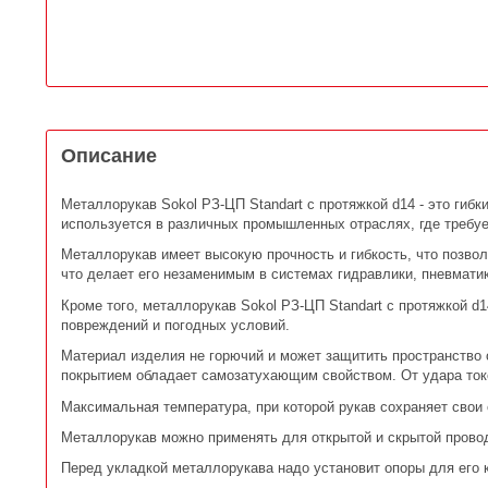
Описание
Металлорукав Sokol РЗ-ЦП Standart c протяжкой d14 - это гиб
используется в различных промышленных отраслях, где требуе
Металлорукав имеет высокую прочность и гибкость, что позво
что делает его незаменимым в системах гидравлики, пневматик
Кроме того, металлорукав Sokol РЗ-ЦП Standart c протяжкой d
повреждений и погодных условий.
Материал изделия не горючий и может защитить пространство 
покрытием обладает самозатухающим свойством. От удара ток
Максимальная температура, при которой рукав сохраняет свои 
Металлорукав можно применять для открытой и скрытой провод
Перед укладкой металлорукава надо установит опоры для его к