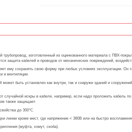
кий трубопровод, изготовленный из оцинкованного материала с ПВХ-пок
тся защита кабелей и проводов от механических повреждений, воздейст
ляет ему сохранять свою форму при любых условиях эксплуатации. Он 
и и вентиляции.
14 может быть установлен как внутри, так и снаружи зданий и сооружени
от случайной искры в кабеле, например, если надо проложить кабель п
ом также защищает.
свойства до 300°C.
ки линии кроме мест, где напряжение < 380В или на быстро воспламен
репления (муфта, хомут, скоба).