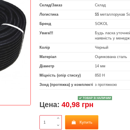
Склад/Заказ
Склад
Логистика
$$ металлорукав So
Бренд
SOKOL
Увага!!!
Будь ласка уточнюй
наявність у менедж
Колір
Черный
Матеріал
Оцинкована сталь
Діаметр
14 мм
Міцність (опір стиску)
850 Н
Зонд (протяжка) у комплекті
з протяжкою
ТОВАР В НАЛИЧИИ
Цена:
40,98 грн
Купить