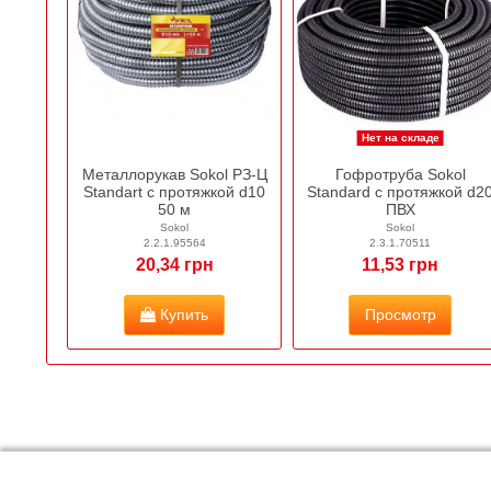
Нет на складе
Металлорукав Sokol РЗ-Ц
Гофротруба Sokol
Standart c протяжкой d10
Standard с протяжкой d2
50 м
ПВХ
Sokol
Sokol
2.2.1.95564
2.3.1.70511
20,34 грн
11,53 грн
Купить
Просмотр