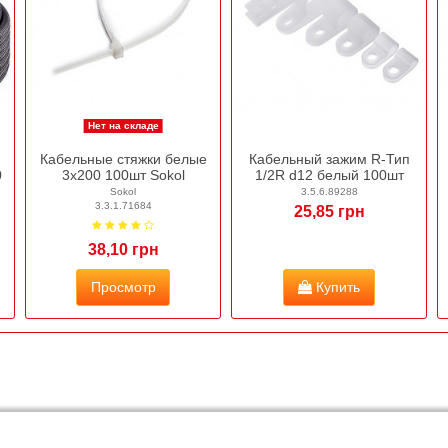
Нет на складе
Кабельные стяжки белые
Кабельный зажим R-Тип
0
3х200 100шт Sokol
1/2R d12 белый 100шт
Sokol
3.5.6.89288
3.3.1.71684
25,85 грн
38,10 грн
Просмотр
Купить