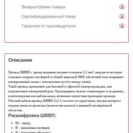
Возврат/обмен товара
Сертифицированный товар
Гарантия от производителя
Описание
Провод ШВВП с двумя медными жилами сечением 2,5 мм
²
, каждая из которых 
отдельно покрыта изоляцией и общей защитной ПВХ-оболочкой (она покрывает 
изолированные жилы с заполнением пустот между ними). 
Такой провод применяют для бытовой и офисной электропроводки, для 
подключения электроприборов. Прокладывать можно стационарно и подвижно, 
в металлорукав или кабель-канал, возможна одиночная прокладка провода. 
Плоский кабель-провод ШВВП 2х2.5 состоит из сердечника, внутри которого 
медные жилы из проволок (количество разное) и внешней изоляционной 
оболочки. 
Расшифровка ШВВП:
Ш – шнур;
В – виниловая изоляция;
В – виниловая оболочка;