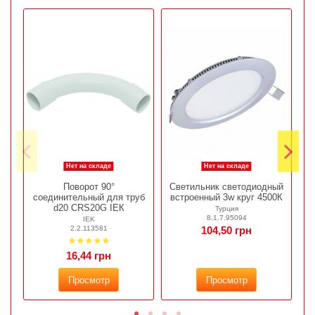
Нет на складе
Нет на складе
Поворот 90°
Светильник светодиодный
соединительный для труб
встроенный 3w круг 4500К
в
d20 CRS20G ІЕК
Турция
8.1.7.95094
IEK
2.2.113581
104,50 грн
16,44 грн
Просмотр
Просмотр