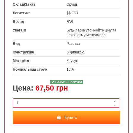
Склад/Заказ
Склад
Логистика
$$ FAR
Бренд
FAR
Увага!!!
Будь ласка уточнюйте ціну та
наявність у менеджера
Вид
Розетка
Конструкція
З кришкою
Матеріал
Каучук
Номінальний струм
16 А
ТОВАР В НАЛИЧИИ
Цена:
67,50 грн
Купить