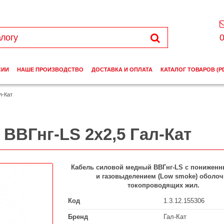
0
СИИ
НАШЕ ПРОИЗВОДСТВО
ДОСТАВКА И ОПЛАТА
КАТАЛОГ ТОВАРОВ (P
л-Кат
ВВГнг-LS 2х2,5 Гал-Кат
Кабель силовой медный
ВВГнг-LS
с понижен
и газовыделением (Low smoke) оболоч
токопроводящих жил.
Код
1.3.12.155306
Бренд
Гал-Кат