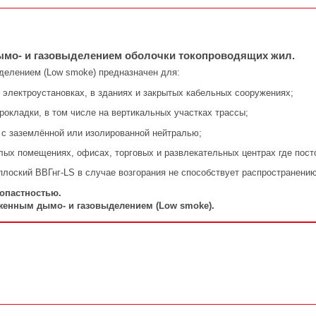
ымо- и газовыделением оболочки токопроводящих жил.
делением (Low smoke) предназначен для:
х электроустановках, в зданиях и закрытых кабельных сооружениях;
прокладки, в том числе на вертикальных участках трассы;
я с заземлённой или изолированной нейтралью;
ых помещениях, офисах, торговых и развлекательных центрах где пост
плоский ВВГнг-LS в случае возгорания не способствует распространению
опастностью.
женным дымо- и газовыделением (Low smoke).