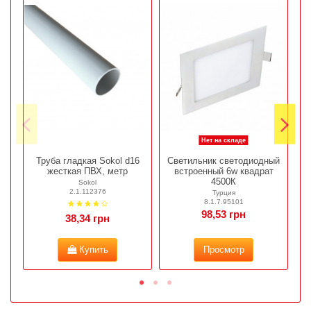
Нет на складе
Труба гладкая Sokol d16
Светильник светодиодный
жесткая ПВХ, метр
встроенный 6w квадрат
4500К
Sokol
2.1.112376
Турция
8.1.7.95101
98,53 грн
38,34 грн
Купить
Просмотр