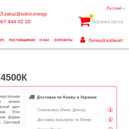
Русский
zakaz@sokol.energy
0
67 444 02 20
Корзина пуста
Личный кабинет
DF)
ПОСТАВЩИКАМ
О НАС
КОНТАКТЫ
 4500К
ерсальная
Доставка по Киеву и Украине
ую можно
белый цвет
Самовывоз (Киев, Днепр)
ром. Угол
ьшая форма
Доставка курьером по Киеву
к. Световой