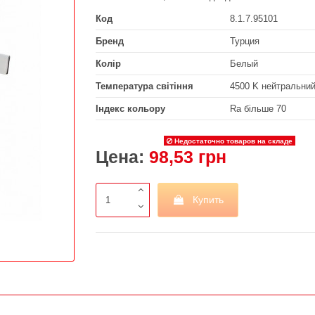
Код
8.1.7.95101
Бренд
Турция
Колір
Белый
Температура світіння
4500 K нейтральни
Індекс кольору
Ra більше 70
Недостаточно товаров на складе
Цена:
98,53 грн
Купить