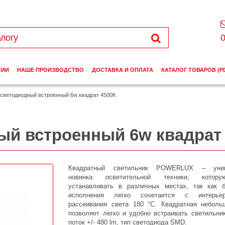
0
СИИ
НАШЕ ПРОИЗВОДСТВО
ДОСТАВКА И ОПЛАТА
КАТАЛОГ ТОВАРОВ (P
светодиодный встроенный 6w квадрат 4500К
ый встроенный 6w квадрат
Квадратный светильник POWERLUX – унив
новинка осветительной техники, котор
устанавливать в различных местах, так как 
исполнения легко сочетается с интерье
рассеивания света 180 °С. Квадратная небол
позволяет легко и удобно встраивать светильни
поток +/- 480 lm, тип светодиода SMD.