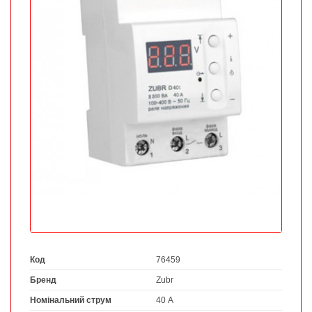
Код
76459
Бренд
Zubr
Номінальний струм
40 А