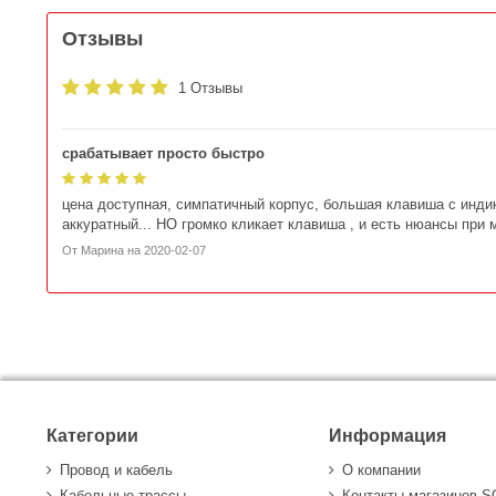
Отзывы
1 Отзывы
срабатывает просто быстро
цена доступная, симпатичный корпус, большая клавиша с индик
аккуратный... НО громко кликает клавиша , и есть нюансы при
От
Марина
на
2020-02-07
Категории
Информация
Провод и кабель
О компании
Кабельные трассы
Контакты магазинов 