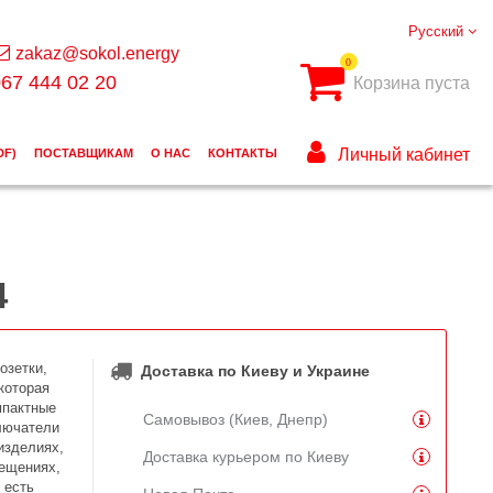
Русский
zakaz@sokol.energy
0
67 444 02 20
Корзина пуста
Личный кабинет
DF)
ПОСТАВЩИКАМ
О НАС
КОНТАКТЫ
4
озетки,
Доставка по Киеву и Украине
которая
мпактные
Самовывоз (Киев, Днепр)
ключатели
изделиях,
Доставка курьером по Киеву
ещениях,
 есть