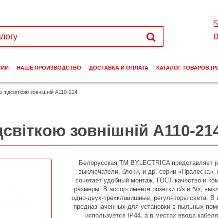
0
СИИ
НАШЕ ПРОИЗВОДСТВО
ДОСТАВКА И ОПЛАТА
КАТАЛОГ ТОВАРОВ (P
 підсвіткою зовнішній А110-214
світкою зовнішній А110-21
Белорусская ТМ BYLECTRICA представляет р
выключатели, блоки, и др. серии «Пралеска», 
сочетает удобный монтаж, ГОСТ качество и ко
размеры. В ассортименте розетки с/з и б/з, вы
одно-двух-трехклавишные, регуляторы света. В 
предназначенных для установки в пыльных пом
используется IP44, а в местах ввода кабеля