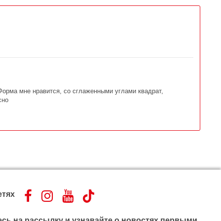
 Форма мне нравится, со сглаженными углами квадрат,
сно
етях
сь на рассылку и узнавайте о новостях первыми