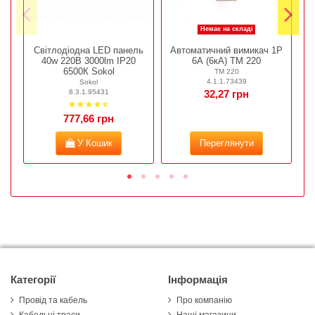
Немає на складі
Світлодіодна LED панель
Автоматичний вимикач 1Р
К
40w 220В 3000lm IP20
6А (6кА) ТМ 220
6500К Sokol
ТМ 220
4.1.1.73439
Sokol
8.3.1.95431
32,27 грн
777,66 грн
У Кошик
Переглянути
Категорії
Інформація
Провід та кабель
Про компанію
Кабельні траси
Наші магазини