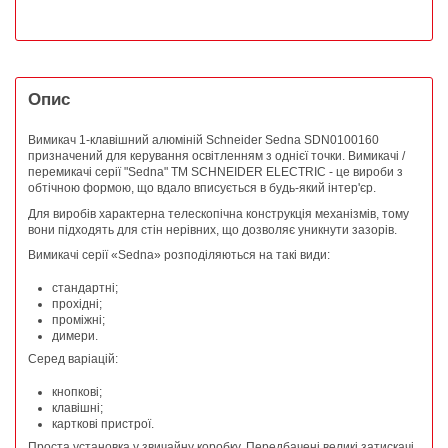
Опис
Вимикач 1-клавішний алюміній Schneider Sedna SDN0100160
призначений для керування освітленням з однієї точки. Вимикачі /
перемикачі серії "Sedna" ТМ SCHNEIDER ELECTRIC - це вироби з
обтічною формою, що вдало вписується в будь-який інтер'єр.
Для виробів характерна телескопічна конструкція механізмів, тому
вони підходять для стін нерівних, що дозволяє уникнути зазорів.
Вимикачі серії «Sedna» розподіляються на такі види:
стандартні;
прохідні;
проміжні;
димери.
Серед варіацій:
кнопкові;
клавішні;
карткові пристрої.
Проста установка у звичайну коробку. Передбачені великі затискачі,