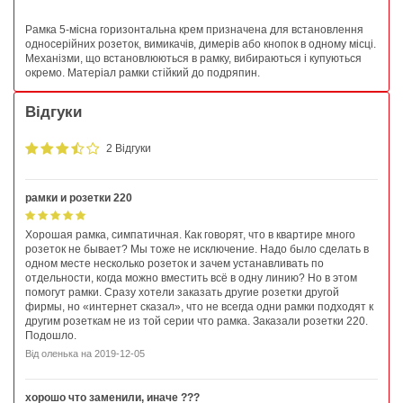
Рамка 5-місна горизонтальна крем призначена для встановлення
односерійних розеток, вимикачів, димерів або кнопок в одному місці.
Механізми, що встановлюються в рамку, вибираються і купуються
окремо. Матеріал рамки стійкий до подряпин.
Відгуки
2 Відгуки
рамки и розетки 220
Хорошая рамка, симпатичная. Как говорят, что в квартире много
розеток не бывает? Мы тоже не исключение. Надо было сделать в
одном месте несколько розеток и зачем устанавливать по
отдельности, когда можно вместить всё в одну линию? Но в этом
помогут рамки. Сразу хотели заказать другие розетки другой
фирмы, но «интернет сказал», что не всегда одни рамки подходят к
другим розеткам не из той серии что рамка. Заказали розетки 220.
Подошло.
Від
оленька
на
2019-12-05
хорошо что заменили, иначе ???