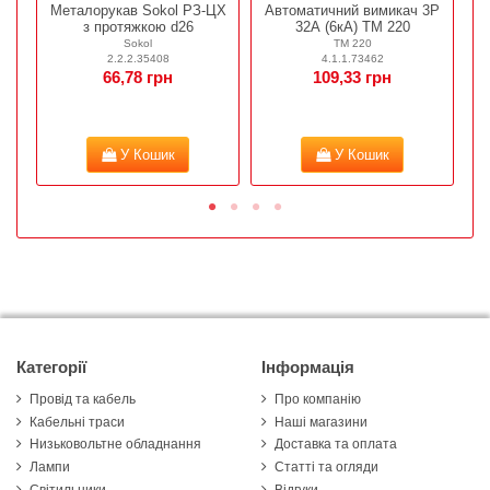
Металорукав Sokol РЗ-ЦХ
Автоматичний вимикач 3Р
К
з протяжкою d26
32А (6кА) ТМ 220
A
Sokol
ТМ 220
2.2.2.35408
4.1.1.73462
66,78 грн
109,33 грн
У Кошик
У Кошик
Категорії
Інформація
Провід та кабель
Про компанію
Кабельні траси
Наші магазини
Низьковольтне обладнання
Доставка та оплата
Лампи
Статті та огляди
Світильники
Відгуки