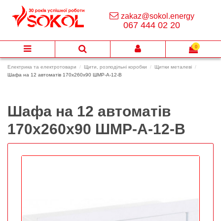
zakaz@sokol.energy
067 444 02 20
0
Електрика та електротовари
Щити, розподільні коробки
Щитки металеві
Шафа на 12 автоматів 170х260х90 ШМР-А-12-В
Шафа на 12 автоматів
170х260х90 ШМР-А-12-В