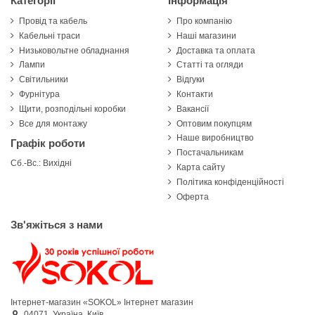
Категорії
Інформація
Провід та кабель
Про компанію
Кабельні траси
Наші магазини
Низьковольтне обладнання
Доставка та оплата
Лампи
Статті та огляди
Світильники
Відгуки
Фурнітура
Контакти
Щити, розподільні коробки
Вакансії
Все для монтажу
Оптовим покупцям
Наше виробництво
Графік роботи
Постачальникам
Сб.-Вс.: Вихідні
Карта сайту
Політика конфіденційності
Оферта
Зв'яжіться з нами
Інтернет-магазин «SOKOL»
Інтернет магазин
04071,
Україна,
Київ