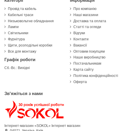
Категорії
Інформація
Провід та кабель
Про компанію
Кабельні траси
Наші магазини
Низьковольтне обладнання
Доставка та оплата
Лампи
Статті та огляди
Світильники
Відгуки
Фурнітура
Контакти
Щити, розподільні коробки
Вакансії
Все для монтажу
Оптовим покупцям
Наше виробництво
Графік роботи
Постачальникам
Сб.-Вс.: Вихідні
Карта сайту
Політика конфіденційності
Оферта
Зв'яжіться з нами
Інтернет-магазин «SOKOL»
Інтернет магазин
04071,
Україна,
Київ