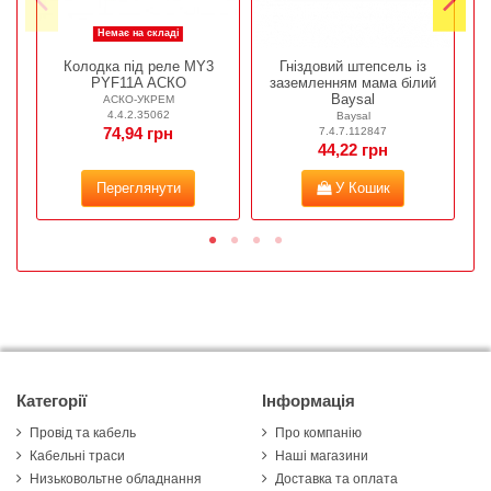
Немає на складі
Колодка під реле МY3
Гніздовий штепсель із
PYF11A АСКО
заземленням мама білий
Baysal
АСКО-УКРЕМ
4.4.2.35062
Baysal
7.4.7.112847
74,94 грн
44,22 грн
Переглянути
У Кошик
Категорії
Інформація
Провід та кабель
Про компанію
Кабельні траси
Наші магазини
Низьковольтне обладнання
Доставка та оплата