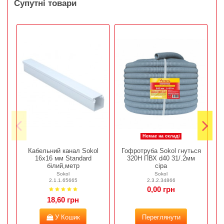
Супутні товари
Немає на складі
Кабельний канал Sokol
Гофротруба Sokol гнуться
А
16х16 мм Standard
320Н ПВХ d40 31/.2мм
білий,метр
сіра
Sokol
Sokol
2.1.1.65665
2.3.2.34866
0,00 грн
18,60 грн
У Кошик
Переглянути