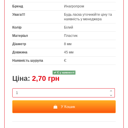
Бренд
Инагропром
Увага!!!
Будь ласка уточнюйте ціну та
наявність у менеджера
Колір
Білий
Матеріал
Пластик
Діаметр
8 мм
Довжина
45 мм
Наявність шурупа
Є
Є у наявності
Ціна:
2,70 грн
У Кошик