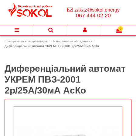
zakaz@sokol.energy
067 444 02 20
0
Електрика та електротовари
Низьковольтне обладнання
Диференціальний автомат УКРЕМ ПВЗ-2001 2p/25A/30мА АсКо
Диференціальний автомат
УКРЕМ ПВЗ-2001
2p/25A/30мА АсКо