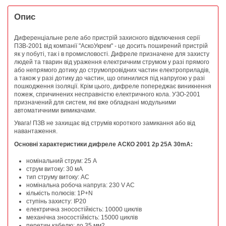
Опис
Диференціальне реле або пристрій захисного відключення серії
ПЗВ-2001 від компанії "АскоУкрем" - це досить поширений пристрій
як у побуті, так і в промисловості. Дифреле призначене для захисту
людей та тварин від ураження електричним струмом у разі прямого
або непрямого дотику до струмопровідних частин електроприладів,
а також у разі дотику до частин, що опинилися під напругою у разі
пошкодження ізоляції. Крім цього, дифреле попереджає виникнення
пожеж, спричинених несправністю електричного кола. УЗО-2001
призначений для систем, які вже обладнані модульними
автоматичними вимикачами.
Увага! ПЗВ не захищає від струмів короткого замикання або від
навантаження.
Основні характеристики дифреле АСКО 2001 2p 25A 30mA:
номінальний струм: 25 А
струм витоку: 30 мА
тип струму витоку: АС
номінальна робоча напруга: 230 V AC
кількість полюсів: 1P+N
ступінь захисту: IP20
електрична зносостійкість: 10000 циклів
механічна зносостійкість: 15000 циклів
перетин кабелю: до 35 мм2