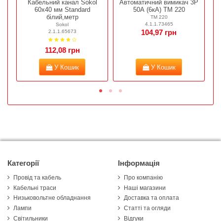
Кабельний канал Sokol
Автоматичний вимикач 3Р
60х40 мм Standard
50А (6кА) ТМ 220
білий,метр
ТМ 220
4.1.1.73465
Sokol
2.1.1.65673
104,97 грн
112,08 грн
У Кошик
У Кошик
Категорії
Інформація
Провід та кабель
Про компанію
Кабельні траси
Наші магазини
Низьковольтне обладнання
Доставка та оплата
Лампи
Статті та огляди
Світильники
Відгуки