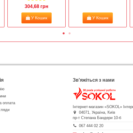
304,68 грн
У Кошик
У Кошик
ія
Зв'яжіться з нами
нію
ини
а оплата
Інтернет-магазин «SOKOL»
Інтер
огляди
04071,
Україна,
Київ
пр-т Степана Бандери 10-б
067 444 02 20