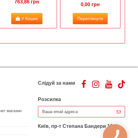
763,86 грн
0,00 грн
У Кошик
Переглянути
Слідуй за нами
Розсилка
нет магазин
Київ, пр-т Степана Бандери 10-б