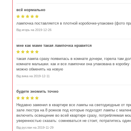
всё нормально
лампочка поставляется в плотной коробочке-упаковке (фото пр
Від
игорь
на
2019-12-26
мне как маме такая лампочка нравится
такая лампа сразу появилась в комнате дочери, горела там дол
комнате малышки. как и все лампочки она упакована в коробку 
можно обменять на новую
Від
вика
на
2019-12-11
будете эномить точно
Недавно заменил в квартире все лампы на светодиодные от про
зале люстра на 8 рожков под которые подходят лампы с мален
включить освещение во всей квартире сразу, потребляемая мощн
уверенностью сказать: сомневаться не стоит, потратитесь оди
Від
руслан
на
2019-11-29