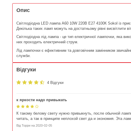
Опис
Світлодіодна LED лампа A60 10W 220В E27 4100К Sokol із приє
Декілька таких ламп можуть на достатньому рівні висвітлити в
Світлодіодна лід лампа - це тип електричної лампочки, яка вик
них проходить електричний струм.
Лід лампочки є ефективним та довговічним замінником звичайн
служби.
Відгуки
4 Відгуки
к яркости надо привыкать
К такому белому свету нужно привыкнуть, после обычной ламп
читать, а так в принципе неплохой свет да и экономия. Эта ла
Від
Торри
на
2020-02-05