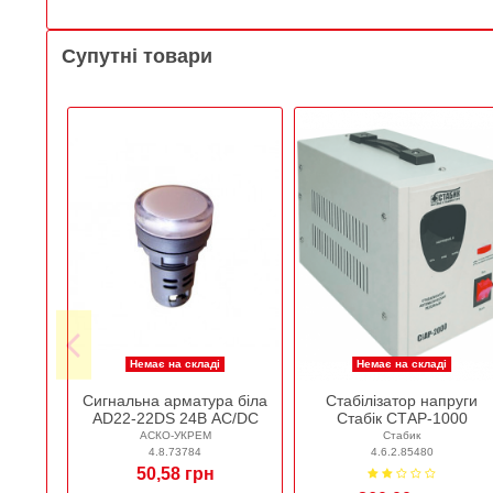
Супутні товари
Немає на складі
Немає на складі
Сигнальна арматура біла
Стабілізатор напруги
AD22-22DS 24В AC/DC
Стабік СТАР-1000
АСКО-УКРЕМ
Стабик
4.8.73784
4.6.2.85480
50,58 грн