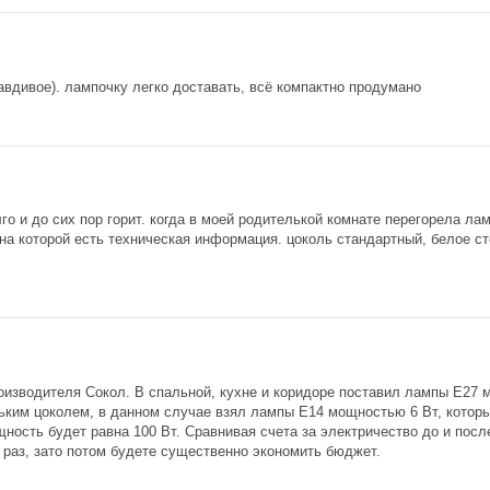
авдивое). лампочку легко доставать, всё компактно продумано
го и до сих пор горит. когда в моей родителькой комнате перегорела лам
на которой есть техническая информация. цоколь стандартный, белое сте
изводителя Сокол. В спальной, кухне и коридоре поставил лампы Е27 м
ьким цоколем, в данном случае взял лампы Е14 мощностью 6 Вт, которы
ость будет равна 100 Вт. Сравнивая счета за электричество до и после
н раз, зато потом будете существенно экономить бюджет.