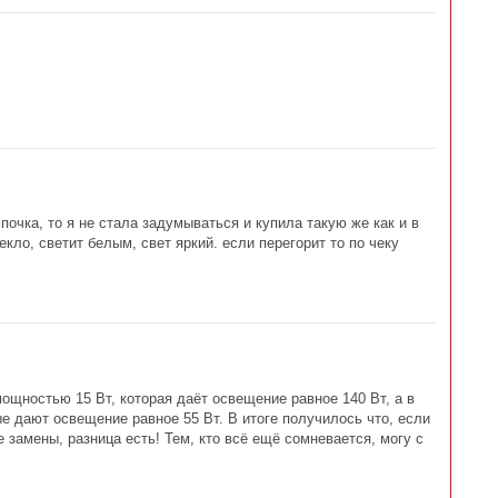
почка, то я не стала задумываться и купила такую же как и в
кло, светит белым, свет яркий. если перегорит то по чеку
ощностью 15 Вт, которая даёт освещение равное 140 Вт, а в
е дают освещение равное 55 Вт. В итоге получилось что, если
 замены, разница есть! Тем, кто всё ещё сомневается, могу с