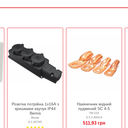
Розетка потрійна 1х16А з
Накінечник мідний
кришками каучук IP44
луджений SC 4-5
Bemis
ТМ 220
3.5.2.89314
Bemis
6.1.92745
511,93 грн