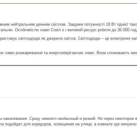
мним нейтральним денним світлом. Завдяки потужності 18 Вт однієї тако
італьню. Особливістю ламп Сокіл є і великий ресурс роботи до 35 000 го
ористовує світлодіоди як джерело світла. Світлодіоди – це електронні на
их ламп розжарювання та енергозберігаючих ламп. Вони споживають менше
ы накаливания. Сразу немного необычный и резкий. Но через некоторое 
мпа подойдет для коридоров, освещения на улице, в комнате где ненужно