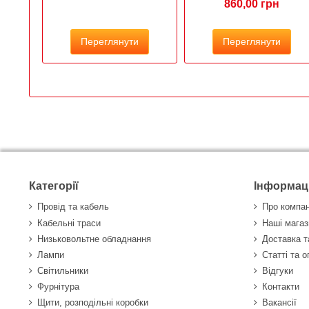
860,00 грн
Переглянути
Переглянути
Категорії
Інформац
Провід та кабель
Про компа
Кабельні траси
Наші магаз
Низьковольтне обладнання
Доставка т
Лампи
Статті та 
Світильники
Відгуки
Фурнітура
Контакти
Щити, розподільні коробки
Вакансії