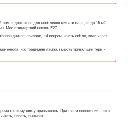
ї лампи достатньо для освітлення кімнати площею до 15 м2.
дин. Має стандартний цоколь Е27.
півпровідникові прилади, які випромінюють світло, коли через
 енергії, ніж традиційні лампи, і мають триваліший термін
время к такому свету привыкаешь. При таком освещении плохо
 читать, писать, вышивать.