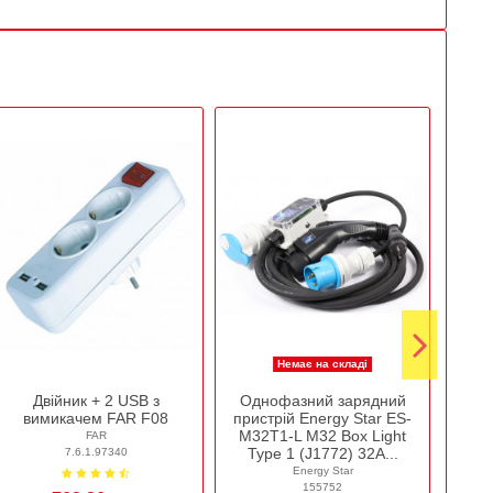
Немає на складі
Двійник + 2 USB з
Однофазний зарядний
Пло
вимикачем FAR F08
пристрій Energy Star ES-
m
M32T1-L M32 Box Light
FAR
Type 1 (J1772) 32А...
7.6.1.97340
Energy Star
155752