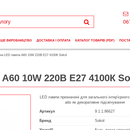
06
АШЕ ВИРОБНИЦТВО
ДОСТАВКА І ОПЛАТА
КАТАЛОГ ТОВАРІВ (PDF)
ПОСТ
дна LED лампа A60 10W 220В E27 4100К Sokol
 A60 10W 220В E27 4100К So
LED лампи призначені для загального інтер'єрного
або як декоративне підсвічування
Артикул
9.1.1.86627
Бренд
Sokol
Увага!!!
Будь ласка уточнюй