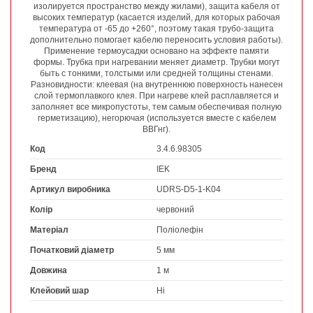
изолируется пространство между жилами), защита кабеля от
высоких температур (касается изделий, для которых рабочая
температура от -65 до +260°, поэтому такая трубо-защита
дополнительно помогает кабелю переносить условия работы).
Применение термоусадки основано на эффекте памяти
формы. Трубка при нагревании меняет диаметр. Трубки могут
быть с тонкими, толстыми или средней толщины стенами.
Разновидности: клеевая (на внутреннюю поверхность нанесен
слой термоплавкого клея. При нагреве клей расплавляется и
заполняет все микропустоты, тем самым обеспечивая полную
герметизацию), негорючая (используется вместе с кабелем
ВВГнг).
Код
3.4.6.98305
Бренд
IEK
Артикул виробника
UDRS-D5-1-K04
Колір
червоний
Матеріал
Поліолефін
Початковий діаметр
5 мм
Довжина
1 м
Клейовий шар
Ні