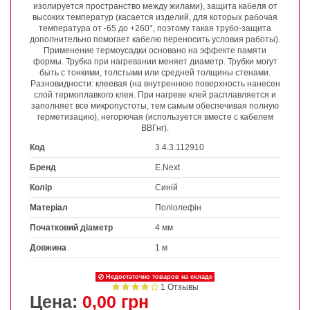
изолируется пространство между жилами), защита кабеля от
высоких температур (касается изделий, для которых рабочая
температура от -65 до +260°, поэтому такая трубо-защита
дополнительно помогает кабелю переносить условия работы).
Применение термоусадки основано на эффекте памяти
формы. Трубка при нагревании меняет диаметр. Трубки могут
быть с тонкими, толстыми или средней толщины стенами.
Разновидности: клеевая (на внутреннюю поверхность нанесен
слой термоплавкого клея. При нагреве клей расплавляется и
заполняет все микропустоты, тем самым обеспечивая полную
герметизацию), негорючая (используется вместе с кабелем
ВВГнг).
Код
3.4.3.112910
Бренд
E.Next
Колір
Синій
Матеріал
Поліолефін
Початковий діаметр
4 мм
Довжина
1 м
Недостаточно товаров на складе
1 Отзывы
Цена:
0,00 грн