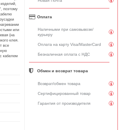
Новая Почта
 изделий,
°, поэтому
 кабелю
Оплата
моусадки
нагревании
Наличными при самовывозе/
олстыми или
курьеру
евая (на
кого клея.
Оплата на карту Visa/MasterCard
т все
лную
Безналичная оплата с НДС
 с кабелем
Обмен и возврат товара
Возврат/обмен товара
Сертифицированный товар
Гарантия от производителя