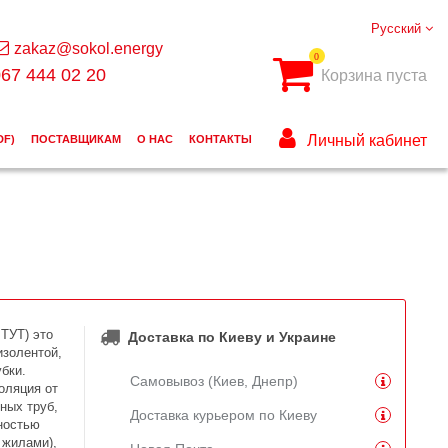
Русский
zakaz@sokol.energy
0
67 444 02 20
Корзина пуста
Личный кабинет
DF)
ПОСТАВЩИКАМ
О НАС
КОНТАКТЫ
 ТУТ) это
Доставка по Киеву и Украине
изолентой,
бки.
Самовывоз (Киев, Днепр)
оляция от
ных труб,
Доставка курьером по Киеву
ностью
 жилами),