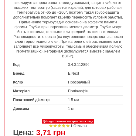
изолируется пространство между жилами), защита кабеля от
высоких температур (касается изделий, для которых рабочая
температура от -65 до +260°, поэтому такая трубо-защита
дополнительно помогает кабелю переносить условия работы).
Применение термоусадки основано на эффекте памяти
формы. Трубка при нагревании меняет диаметр. Трубки могут
быть с тонкими, толстыми или средней толщины стенами.
Разновидности: клеевая (на внутреннюю поверхность нанесен
слой термоплавкого клея. При нагреве клей расплавляется и
заполняет все микропустоты, тем самым обеспечивая полную
герметизацию), негорючая (используется вместе с кабелем
ВВГнг).
Код
3.4.3.112896
Бренд
E.Next
Колір
Прозрачный
Матеріал
Поліолефін
Початковий діаметр
1.5 мм
Довжина
1 м
Недостаточно товаров на складе
1 Отзывы
Цена:
3,71 грн