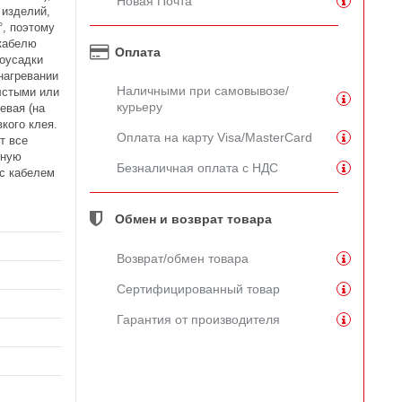
Новая Почта
 изделий,
°, поэтому
 кабелю
Оплата
моусадки
нагревании
Наличными при самовывозе/
олстыми или
курьеру
евая (на
кого клея.
Оплата на карту Visa/MasterCard
т все
лную
Безналичная оплата с НДС
 с кабелем
Обмен и возврат товара
Возврат/обмен товара
Сертифицированный товар
Гарантия от производителя