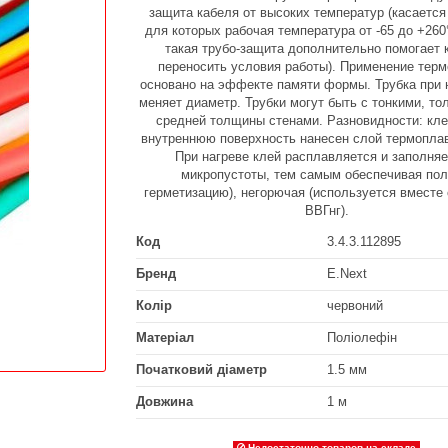
защита кабеля от высоких температур (касается
для которых рабочая температура от -65 до +260
такая трубо-защита дополнительно помогает
переносить условия работы). Применение тер
основано на эффекте памяти формы. Трубка при 
меняет диаметр. Трубки могут быть с тонкими, т
средней толщины стенами. Разновидности: кле
внутреннюю поверхность нанесен слой термоплав
При нагреве клей расплавляется и заполняе
микропустоты, тем самым обеспечивая по
герметизацию), негорючая (используется вместе
ВВГнг).
Код
3.4.3.112895
Бренд
E.Next
Колір
червоний
Матеріал
Поліолефін
Початковий діаметр
1.5 мм
Довжина
1 м
Недостаточно товаров на складе