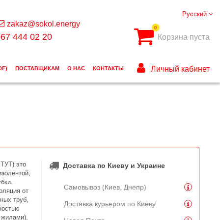
Русский
zakaz@sokol.energy
0
67 444 02 20
Корзина пуста
Личный кабинет
DF)
ПОСТАВЩИКАМ
О НАС
КОНТАКТЫ
 ТУТ) это
Доставка по Киеву и Украине
изолентой,
бки.
Самовывоз (Киев, Днепр)
оляция от
ных труб,
Доставка курьером по Киеву
ностью
 жилами),