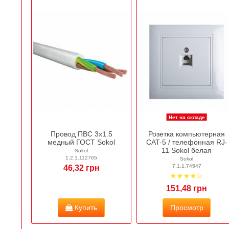
Нет на складе
Провод ПВС 3х1.5
Розетка компьютерная
медный ГОСТ Sokol
CAT-5 / телефонная RJ-
11 Sokol белая
Sokol
1.2.1.112765
Sokol
7.1.1.74547
46,32 грн
151,48 грн
Купить
Просмотр