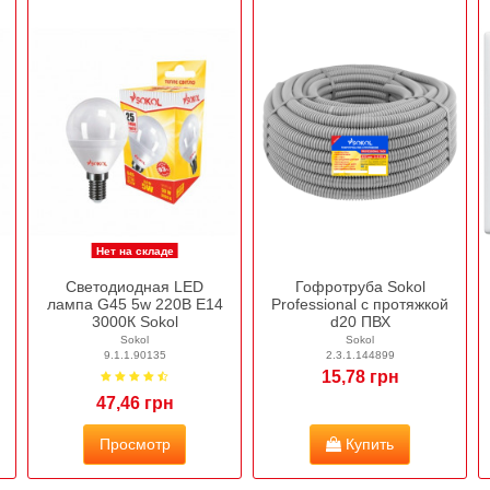
Нет на складе
Светодиодная LED
Гофротруба Sokol
лампа G45 5w 220В E14
Professional с протяжкой
3000К Sokol
d20 ПВХ
Sokol
Sokol
9.1.1.90135
2.3.1.144899
15,78 грн
47,46 грн
Просмотр
Купить