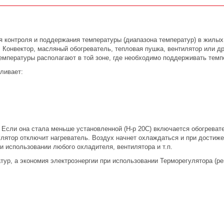
я контроля и поддержания температуры (диапазона температур) в жилы
 Конвектор, масляный обогреватель, тепловая пушка, вентилятор или 
температуры располагают в той зоне, где необходимо поддерживать тем
ливает:
 Если она стала меньше установленной (Н-р 20С) включается обогреват
улятор отключит нагреватель. Воздух начнет охлаждаться и при достиж
и использовании любого охладителя, вентилятора и т.п.
ур, а экономия электроэнергии при использовании Терморегулятора (р