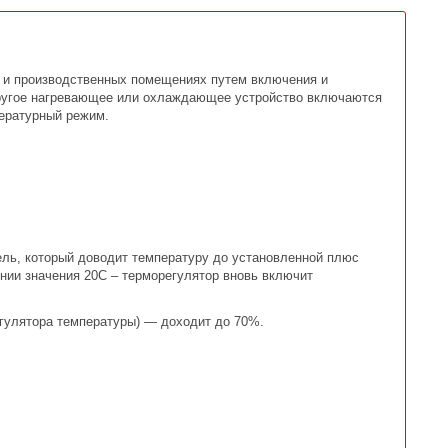
х и производственных помещениях путем включения и
другое нагревающее или охлаждающее устройство включаются
пературный режим.
ель, который доводит температуру до установленной плюс
ении значения 20С – терморегулятор вновь включит
егулятора температуры) — доходит до 70%.