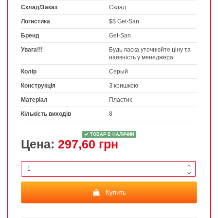
Склад/Заказ
Склад
Логистика
$$ Get-San
Бренд
Get-San
Увага!!!
Будь ласка уточнюйте ціну та
наявність у менеджера
Колір
Серый
Конструкція
З кришкою
Матеріал
Пластик
Кількість виходів
8
ТОВАР В НАЛИЧИИ
Цена:
297,60 грн
Купить