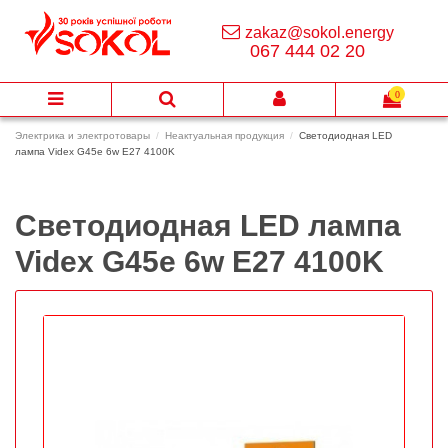
zakaz@sokol.energy
067 444 02 20
0
Электрика и электротовары
Неактуальная продукция
Светодиодная LED
лампа Videx G45e 6w E27 4100K
Светодиодная LED лампа
Videx G45e 6w E27 4100K