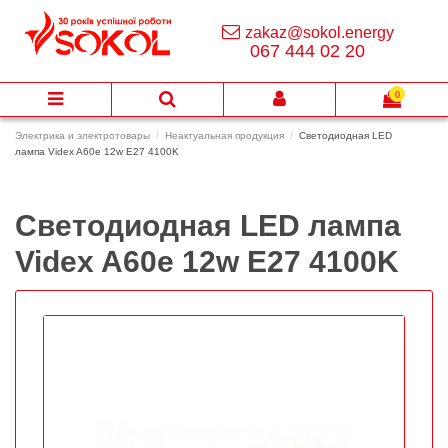
zakaz@sokol.energy
067 444 02 20
0
Электрика и электротовары
Неактуальная продукция
Светодиодная LED
лампа Videx A60е 12w E27 4100K
Светодиодная LED лампа
Videx A60е 12w E27 4100K