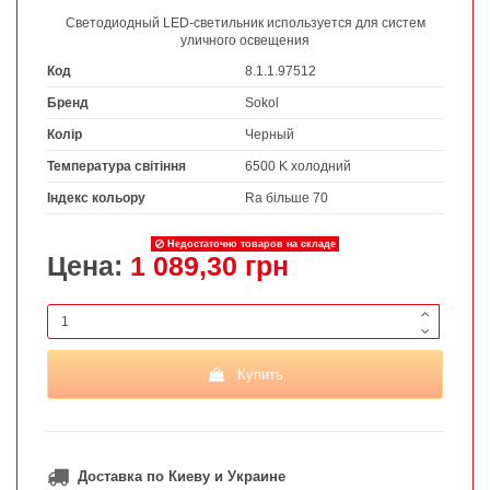
Светодиодный LED-светильник используется для систем
уличного освещения
Код
8.1.1.97512
Бренд
Sokol
Колір
Черный
Температура світіння
6500 K холодний
Індекс кольору
Ra більше 70
Недостаточно товаров на складе
Цена:
1 089,30 грн
Купить
Доставка по Киеву и Украине