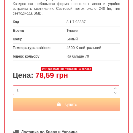
Квадратная небольшая форма позволяет легко и удобно
встраивать светильник. Световой поток около 240 lm, тип
светодиода SMD.
Код
8.1.7.93887
Бренд
Турция
Колір
Белый
Температура світіння
4500 K нейтральний
Індекс кольору
Ra більше 70
Недостаточно товаров на складе
Цена:
78,59 грн
Купить
Доставка по Киеву и Украине