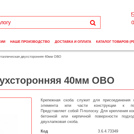
0
СИИ
НАШЕ ПРОИЗВОДСТВО
ДОСТАВКА И ОПЛАТА
КАТАЛОГ ТОВАРОВ (P
еталлическая двухсторонняя 40мм OBO
вухсторонняя 40мм OBO
Крепежная скоба служит для присоединения к
элемента или части конструкции к пов
Представляет собой П-полоску. Для крепления ко
бетонной или кирпичной поверхности подхо
двухлапковая скоба.
Код
3.6.4.73349