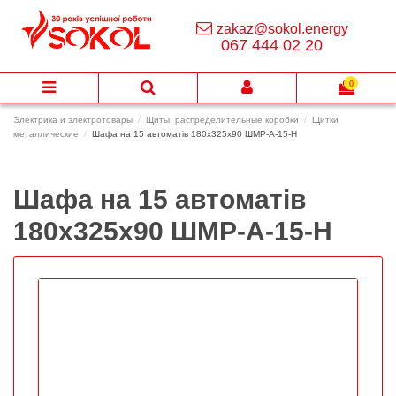
zakaz@sokol.energy
067 444 02 20
0
Электрика и электротовары
Щиты, распределительные коробки
Щитки
металлические
Шафа на 15 автоматів 180х325х90 ШМР-А-15-Н
Шафа на 15 автоматів
180х325х90 ШМР-А-15-Н