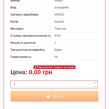
Бренд
Hager
Вид
Інтерфейс
Артикул виробника
WS262
Колір
Белый
Матеріал
Пластик
Ступінь пиловологозахисту
IP20
Кількість розеток
1
Тип розетки інтерфейсу
Відео
Герметичність
Ні
Недостаточно товаров на складе
Цена:
0,00 грн
Купить