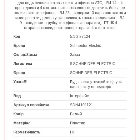
для подключения сетевых плат и офисных АТС; - RJ-14 – 4
проводника и 4 контакта, что позволяет подключить большее
количество телефонов; - RJ-25 – содержит 3 пары контактов и
такие розетки должен устанавливать только специалист; - RJ-
9 – соединяет трубку телефона с аппаратом; - РТШК 4 –
старая разновидность коннектора из 4-х контактов.
Код
5.1.2.87124
Бренд
Schneider Electric
Склад/Заказ
Заказ
Логистика
$ SCHNEIDER ELECTRIC
Бренд
SCHNEIDER ELECTRIC
Увага!!!
Будь ласка уточнюйте ціну та
наявність у менеджера
Вид
Інтерфейс
Артикул виробника
SDN4101121
Колір
Белый
Матеріал
Пластик
Герметичність
Ні