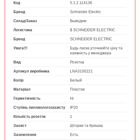
Код
5.1.2.114136
Бренд
Schneider Electric
Склад/Заказ
Выводим
Логистика
$ SCHNEIDER ELECTRIC
Бренд
SCHNEIDER ELECTRIC
Увага!!!
Будь ласка уточнюйте ціну та
наявність у менеджера
Вид
Розетка
Артикул виробника
LNA3100221
Колір
Белый
Матеріал
Пластик
Герметичність
Ні
Ступінь пиловологозахисту
IP20
Кількість розеток
1
Захист
Шторки та Кришка
Заземлення
Есть