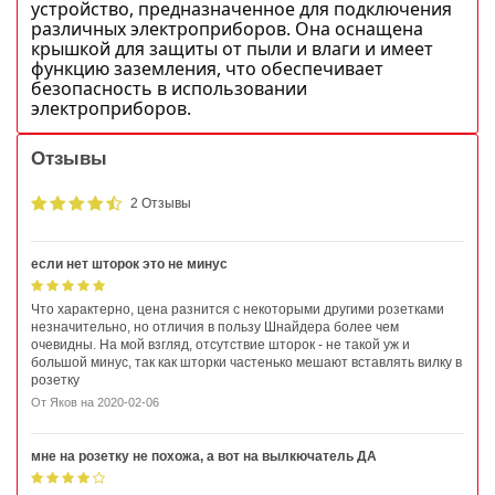
устройство, предназначенное для подключения
различных электроприборов. Она оснащена
крышкой для защиты от пыли и влаги и имеет
функцию заземления, что обеспечивает
безопасность в использовании
электроприборов.
Отзывы
2 Отзывы
если нет шторок это не минус
Что характерно, цена разнится с некоторыми другими розетками
незначительно, но отличия в пользу Шнайдера более чем
очевидны. На мой взгляд, отсутствие шторок - не такой уж и
большой минус, так как шторки частенько мешают вставлять вилку в
розетку
От
Яков
на
2020-02-06
мне на розетку не похожа, а вот на вылкючатель ДА