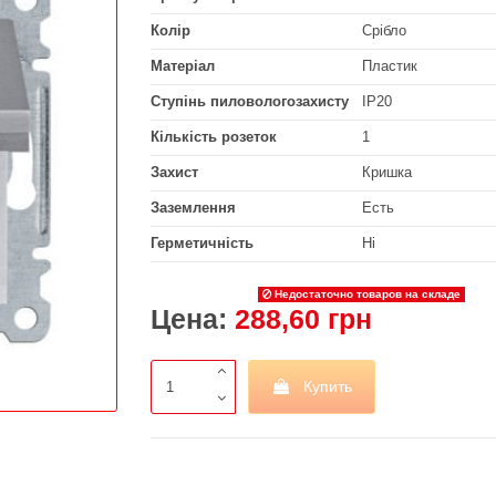
Колір
Срібло
Матеріал
Пластик
Ступінь пиловологозахисту
IP20
Кількість розеток
1
Захист
Кришка
Заземлення
Есть
Герметичність
Ні
Недостаточно товаров на складе
Цена:
288,60 грн
Купить