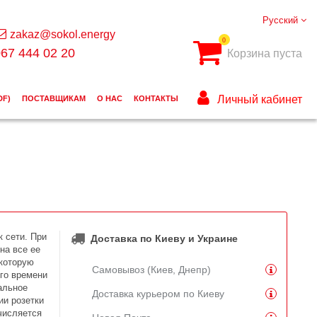
Русский
zakaz@sokol.energy
0
67 444 02 20
Корзина пуста
Личный кабинет
DF)
ПОСТАВЩИКАМ
О НАС
КОНТАКТЫ
 сети. При
Доставка по Киеву и Украине
на все ее
 которую
Самовывоз (Киев, Днепр)
го времени
альное
Доставка курьером по Киеву
ии розетки
числяется