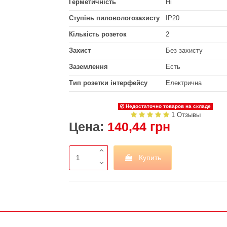
Герметичність
Ні
Ступінь пиловологозахисту
IP20
Кількість розеток
2
Захист
Без захисту
Заземлення
Есть
Тип розетки інтерфейсу
Електрична
Недостаточно товаров на складе
1 Отзывы
Цена:
140,44 грн
Купить