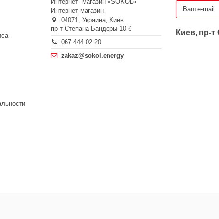
Интернет- магазин «SOKOL»
Интернет магазин
04071,
Украина,
Киев
пр-т Степана Бандеры 10-б
Киев, пр-т
иса
067 444 02 20
zakaz@sokol.energy
альности