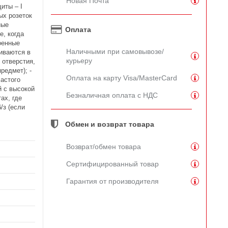
Новая Почта
иты – I
ых розеток
ные
Оплата
е, когда
оенные
Наличными при самовывозе/
иваются в
курьеру
 отверстия,
редмет); -
Оплата на карту Visa/MasterCard
астого
й с высокой
Безналичная оплата с НДС
ах, где
/з (если
Обмен и возврат товара
Возврат/обмен товара
Сертифицированный товар
Гарантия от производителя