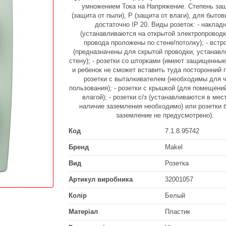
умножением Тока на Напряжение. Степень защ
(защита от пыли), P (защита от влаги), для бытов
достаточно IP 20. Виды розеток: - наклад
(устанавливаются на открытой электропроводк
провода проложены по стене/потолку); - встр
(предназначены для скрытой проводки, устанавл
стену); - розетки со шторками (имеют защищенные
и ребенок не сможет вставить туда посторонний п
розетки с выталкивателем (необходимы для ч
пользования); - розетки с крышкой (для помещени
влагой); - розетки с/з (устанавливаются в мест
наличие заземления необходимо) или розетки б
заземление не предусмотрено).
Код
7.1.8.95742
Бренд
Makel
Вид
Розетка
Артикул виробника
32001057
Колір
Белый
Матеріал
Пластик